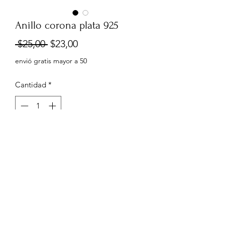
Anillo corona plata 925
Precio
Precio
 $25,00 
$23,00
de
envió gratis mayor a 50
oferta
Cantidad
*
Agregar al carrito
0999960556