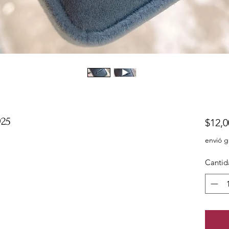
925
$12,0
envió g
Cantid