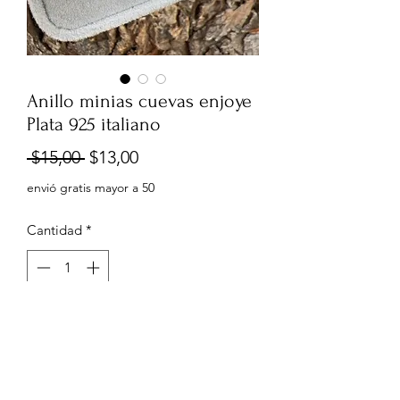
Anillo minias cuevas enjoye
Plata 925 italiano
Precio
Precio
 $15,00 
$13,00
de
envió gratis mayor a 50
oferta
Cantidad
*
Agregar al carrito
6