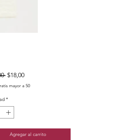
Precio
Precio
00 
$18,00
de
ratis mayor a 50
oferta
ad
*
Agregar al carrito