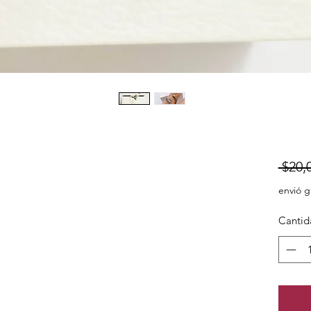
 $20,
envió g
Cantid