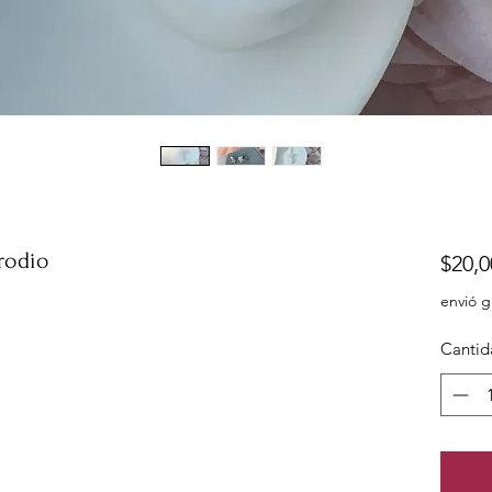
 rodio
$20,0
envió g
Cantid