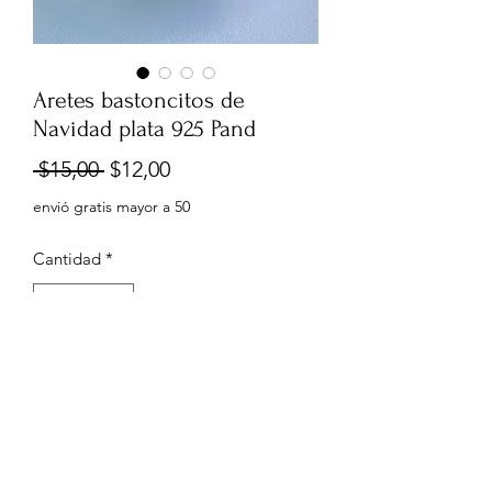
Aretes bastoncitos de
Navidad plata 925 Pand
Precio
Precio
 $15,00 
$12,00
de
envió gratis mayor a 50
oferta
Cantidad
*
Agregar al carrito