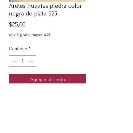
Aretes huggies piedra color
negra de plata 925
Precio
$25,00
envió gratis mayor a 50
Cantidad
*
Agregar al carrito
Aretes huggies piedra rectangular
color negra de plata 925 Tailandes.
Tamaño 1.2cm