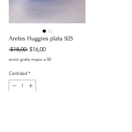
Aretes Huggies plata 925
Precio
Precio
 $18,00 
$16,00
de
envió gratis mayor a 50
oferta
Cantidad
*
Agregar al carrito
1,1cm