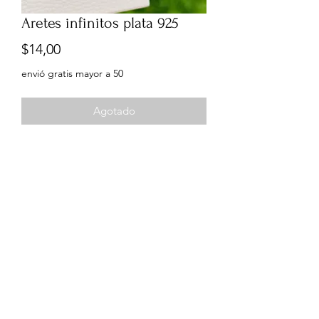
Aretes infinitos plata 925
Precio
$14,00
envió gratis mayor a 50
Agotado
Aretes infinitos plata 925, enjoye
piedras color azul.
0999960556
©2021 por ARTDI Joyas. Creada con Wix.com