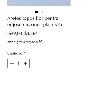
Aretes topos flor centra
enjoye circones plata 925
Precio
Precio
 $49,00 
$45,84
de
envió gratis mayor a 50
oferta
Cantidad
*
Agregar al carrito
Aretes topos flor centra enjoye
circones plata 925