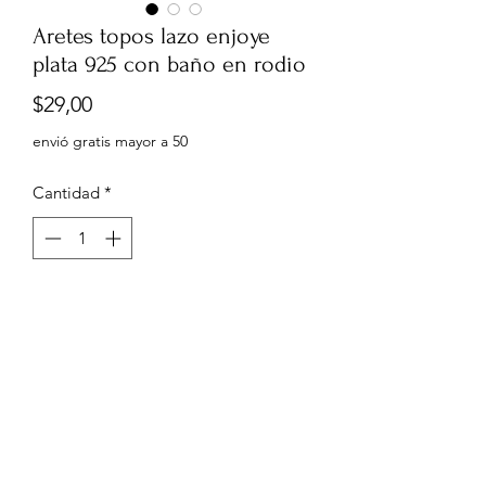
Aretes topos lazo enjoye
plata 925 con baño en rodio
Precio
$29,00
envió gratis mayor a 50
Cantidad
*
Agregar al carrito
1.3 cma y 0,8mm
0999960556