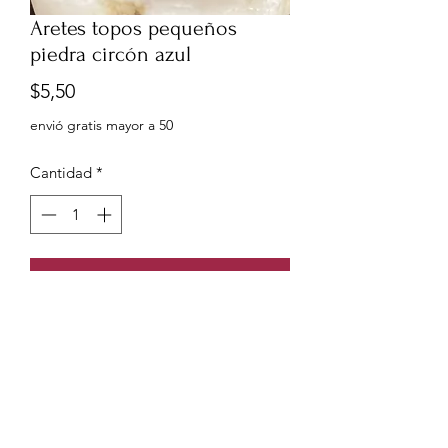
Aretes topos pequeños
piedra circón azul
Precio
$5,50
envió gratis mayor a 50
Cantidad
*
Agregar al carrito
Aretes topos pequeños piedra circón
circular color azul, plata italiana.