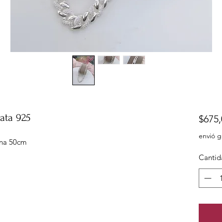
ata 925
$675,
envió g
ena 50cm
Cantid