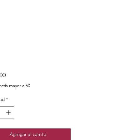
Precio
00
ratis mayor a 50
ad
*
Agregar al carrito