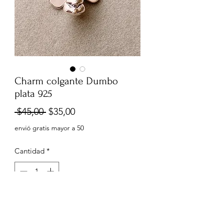
Charm colgante Dumbo
plata 925
Precio
Precio
 $45,00 
$35,00
de
envió gratis mayor a 50
oferta
Cantidad
*
Agregar al carrito