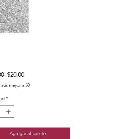
Precio
Precio
00 
$20,00
de
ratis mayor a 50
oferta
ad
*
Agregar al carrito