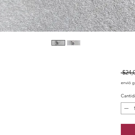
 $24,
envió g
Cantid