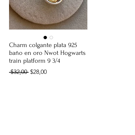
Charm colgante plata 925
baño en oro Nwot Hogwarts
train platform 9 3/4
Precio
Precio
 $32,00 
$28,00
de
envió gratis mayor a 50
oferta
Agotado
0999960556