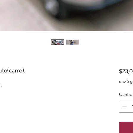
to(carro).
$23,0
envió g
.
Cantid