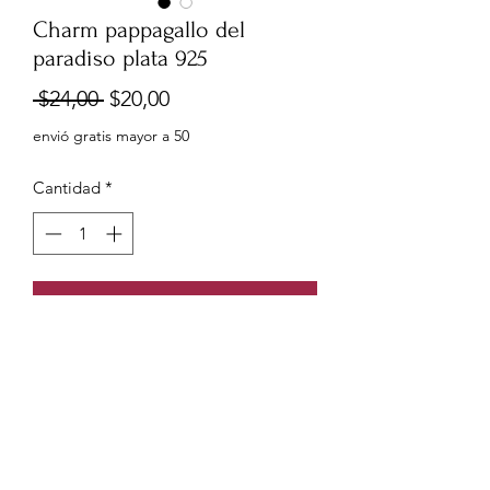
Charm pappagallo del
paradiso plata 925
Precio
Precio
 $24,00 
$20,00
de
envió gratis mayor a 50
oferta
Cantidad
*
Agregar al carrito
Charm pappagallo del paradiso plata
925