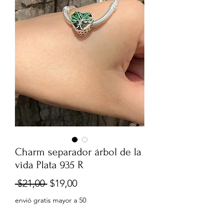
Charm separador árbol de la
vida Plata 935 R
Precio
Precio
 $21,00 
$19,00
de
envió gratis mayor a 50
oferta