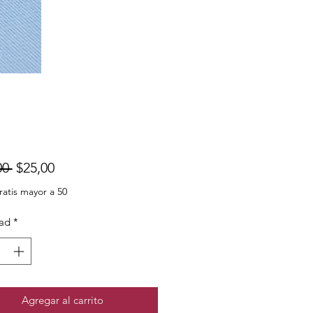
Precio
Precio
00 
$25,00
de
ratis mayor a 50
oferta
ad
*
Agregar al carrito