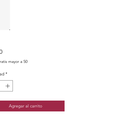
Precio
0
ratis mayor a 50
ad
*
Agregar al carrito