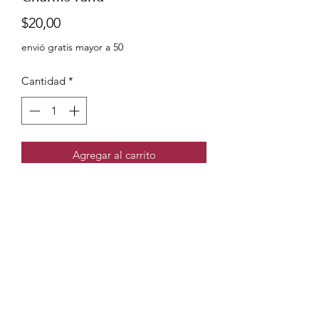
Precio
$20,00
envió gratis mayor a 50
Cantidad
*
Agregar al carrito
Charms Pandora en forma de larga
vistas en Plata
0999960556