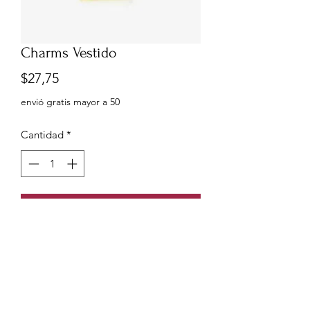
Charms Vestido
Precio
$27,75
envió gratis mayor a 50
Cantidad
*
Agregar al carrito
Charms Pandora en forma de Vestido
en plata