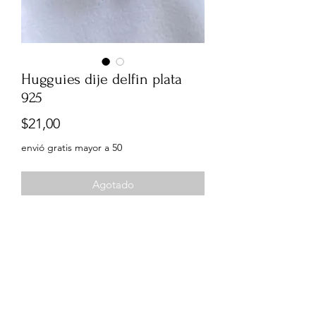
Hugguies dije delfin plata
925
Precio
$21,00
envió gratis mayor a 50
Agotado
Hoguies dije delfin plata 925 Italiana
baño en rodio, tamaño 1.1cm, dije
1,2cm