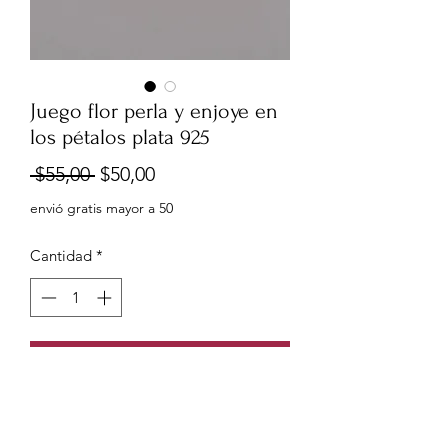
Juego flor perla y enjoye en
los pétalos plata 925
Precio
Precio
 $55,00 
$50,00
de
envió gratis mayor a 50
oferta
Cantidad
*
Agregar al carrito
Juego flor perla y enjoye en los pétalos
plata 925 con baño en rodio. incluye