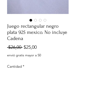
Juego rectangular negro
plata 925 mexico. No incluye
Cadena
Precio
Precio
 $26,00 
$25,00
de
envió gratis mayor a 50
oferta
Cantidad
*
Agregar al carrito