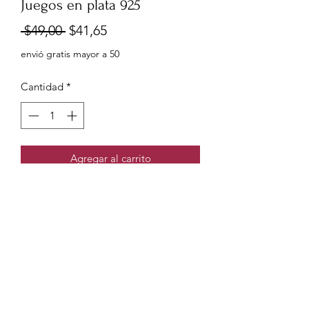
Juegos en plata 925
Precio
Precio
 $49,00 
$41,65
de
envió gratis mayor a 50
oferta
Cantidad
*
Agregar al carrito
Aretes topos más cadena y dije
girasoles Pandora
0999960556