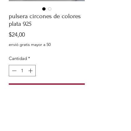
pulsera circones de colores
plata 925
Precio
$24,00
envió gratis mayor a 50
Cantidad
*
Agregar al carrito
pulsera circones de colores plata 925
con baño en rodio, tamaño 20cm