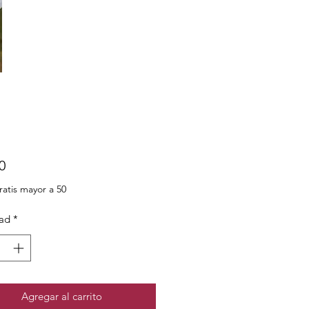
Precio
0
ratis mayor a 50
ad
*
Agregar al carrito